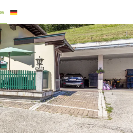
se
Deutsch
▼