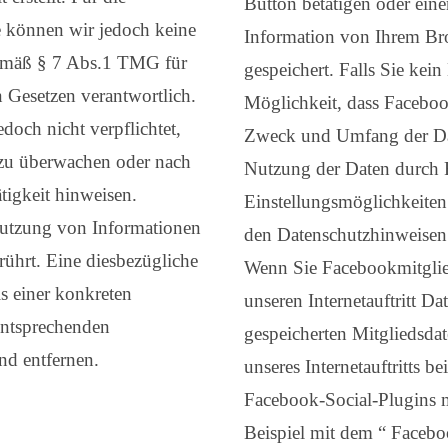
Button betätigen oder ein
te können wir jedoch keine
Information von Ihrem Bro
gemäß § 7 Abs.1 TMG für
gespeichert. Falls Sie kei
n Gesetzen verantwortlich.
Möglichkeit, dass Facebook
doch nicht verpflichtet,
Zweck und Umfang der Dat
 zu überwachen oder nach
Nutzung der Daten durch 
tigkeit hinweisen.
Einstellungsmöglichkeiten
Nutzung von Informationen
den Datenschutzhinweise
ührt. Eine diesbezügliche
Wenn Sie Facebookmitglie
s einer konkreten
unseren Internetauftritt D
entsprechenden
gespeicherten Mitgliedsda
nd entfernen.
unseres Internetauftritts b
Facebook-Social-Plugins 
Beispiel mit dem “ Facebo